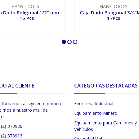
HANS TOOLS
HANS TOOLS
a Dado Poligonal 1/2" mm
Caja Dado Poligonal 3/4"
- 15 Pcs
17Pcs
VER OPCIONES
VER OPCIONES
CIO AL CLIENTE
CATEGORÍAS DESTACADAS
 llamarnos al siguiente número
Ferretería Industrial
birnos a nuestro mail de
Equipamiento Minero
to
Equipamiento para Camiones y
 (2) 373926
Vehículos
 (2) 373913
Seguridad Vial