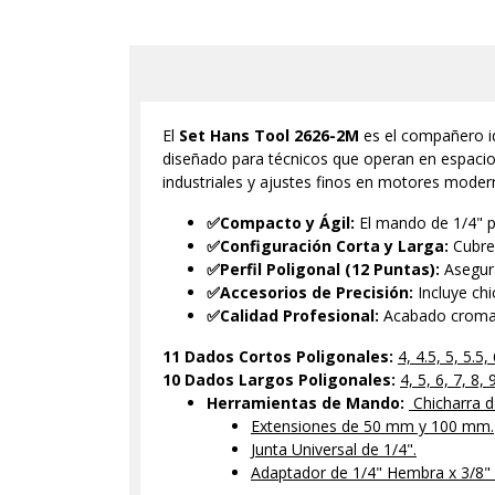
El
Set Hans Tool 2626-2M
es el compañero id
diseñado para técnicos que operan en espacio
industriales y ajustes finos en motores moder
✅Compacto y Ágil:
El mando de 1/4" p
✅Configuración Corta y Larga:
Cubre 
✅Perfil Poligonal (12 Puntas):
Asegura
✅Accesorios de Precisión:
Incluye chi
✅Calidad Profesional:
Acabado cromado 
11 Dados Cortos Poligonales:
4, 4.5, 5, 5.5
10 Dados Largos Poligonales:
4, 5, 6, 7, 8,
Herramientas de Mando:
Chicharra 
Extensiones de 50 mm y 100 mm.
J
unta Universal de 1/4".
Adaptador de 1/4" Hembra x 3/8"