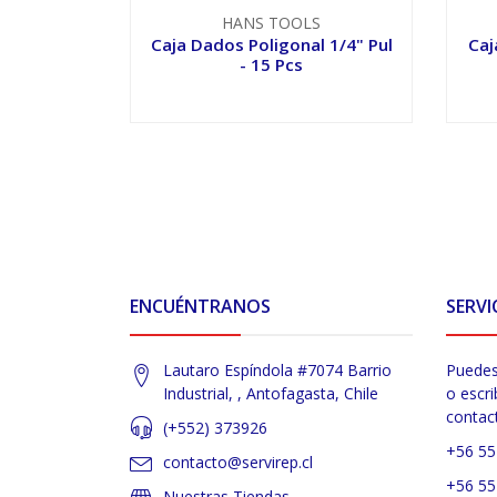
HANS TOOLS
Caja Dados Poligonal 1/4" Pul
Caj
- 15 Pcs
VER OPCIONES
ENCUÉNTRANOS
SERVI
Lautaro Espíndola #7074 Barrio
Puedes
Industrial, , Antofagasta, Chile
o escri
contac
(+552) 373926
+56 55
contacto@servirep.cl
+56 55
Nuestras Tiendas