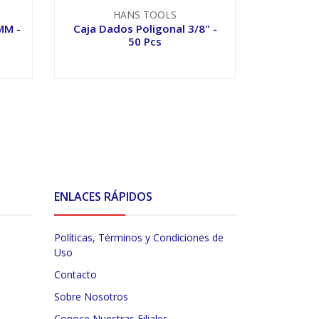
HANS TOOLS
MM -
Caja Dados Poligonal 3/8" -
Caja Dad
50 Pcs
VER OPCIONES
V
ENLACES RÁPIDOS
Políticas, Términos y Condiciones de
Uso
Contacto
Sobre Nosotros
Conoce Nuestras Filiales