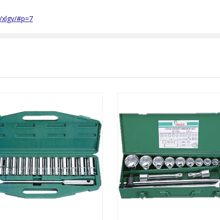
/xlgv/#p=7