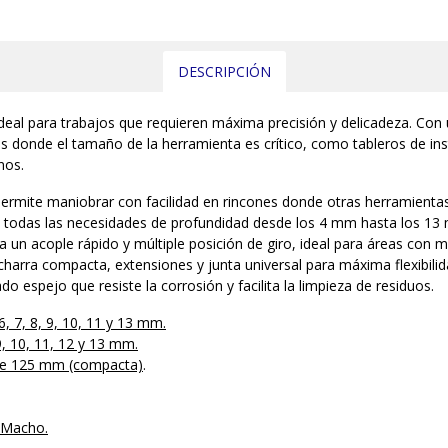
DESCRIPCIÓN
eal para trabajos que requieren máxima precisión y delicadeza. Con
s donde el tamaño de la herramienta es crítico, como tableros de i
nos.
ermite maniobrar con facilidad en rincones donde otras herramientas
todas las necesidades de profundidad desde los 4 mm hasta los 13
 un acople rápido y múltiple posición de giro, ideal para áreas con m
charra compacta, extensiones y junta universal para máxima flexibilid
espejo que resiste la corrosión y facilita la limpieza de residuos.
, 6, 7, 8, 9, 10, 11 y 13 mm.
 9, 10, 11, 12 y 13 mm.
de 125 mm (compacta)
.
 Macho.