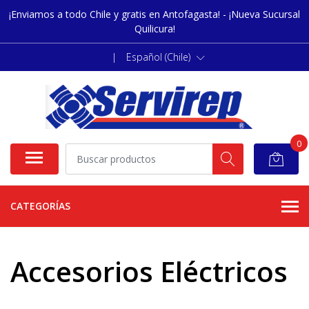
¡Enviamos a todo Chile y gratis en Antofagasta! - ¡Nueva Sucursal
Quilicura!
|
Español (Chile)
0
CATEGORÍAS
Accesorios Eléctricos