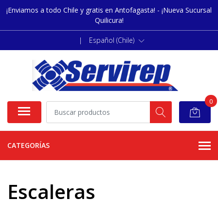
¡Enviamos a todo Chile y gratis en Antofagasta! - ¡Nueva Sucursal
Quilicura!
|
Español (Chile)
0
CATEGORÍAS
Escaleras