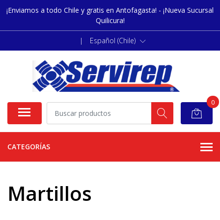
¡Enviamos a todo Chile y gratis en Antofagasta! - ¡Nueva Sucursal
Quilicura!
|
Español (Chile)
0
CATEGORÍAS
Martillos