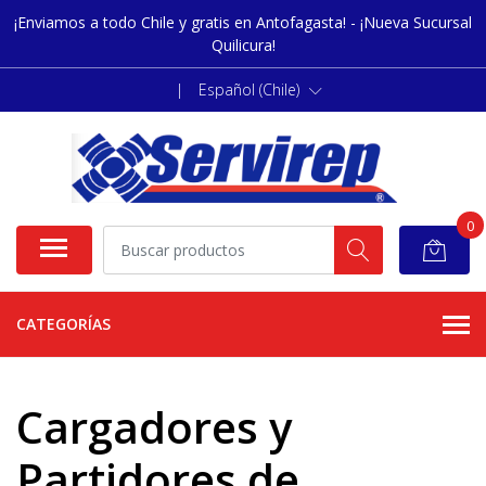
¡Enviamos a todo Chile y gratis en Antofagasta! - ¡Nueva Sucursal
Quilicura!
|
Español (Chile)
0
CATEGORÍAS
Cargadores y
Partidores de