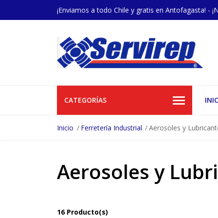
¡Enviamos a todo Chile y gratis en Antofagasta! - ¡
CATEGORÍAS
INI
Inicio
Ferretería Industrial
Aerosoles y Lubricant
Aerosoles y Lubr
16 Producto(s)