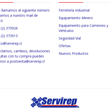
 llamarnos al siguiente número
Ferretería Industrial
birnos a nuestro mail de
Equipamiento Minero
to
Equipamiento para Camiones y
 (2) 373926
Vehículos
 (2) 373913
Seguridad Vial
to@servirep.cl
Ofertas
eclamos, cambios, devoluciones
Nuevos Productos
ultas con tu compra puedes
rnos a postventa@servirep.cl