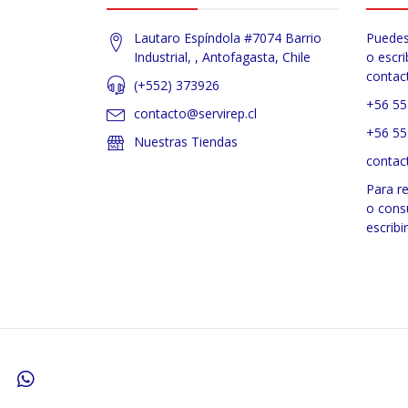
Lautaro Espíndola #7074 Barrio
Puedes
Industrial, , Antofagasta, Chile
o escri
contac
(+552) 373926
+56 55
contacto@servirep.cl
+56 55
Nuestras Tiendas
contac
Para r
o cons
escribi