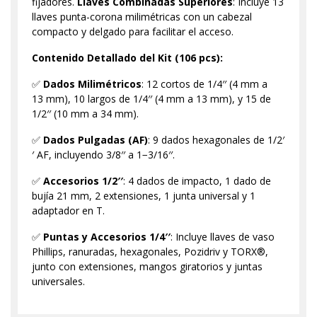
fijadores.
Llaves Combinadas Superiores
: Incluye 13
llaves punta-corona milimétricas con un cabezal
compacto y delgado para facilitar el acceso.
Contenido Detallado del Kit (106 pcs):
✅
Dados Milimétricos
: 12 cortos de 1/4′′ (4 mm a
13 mm), 10 largos de 1/4′′ (4 mm a 13 mm), y 15 de
1/2′′ (10 mm a 34 mm).
✅
Dados Pulgadas (AF)
: 9 dados hexagonales de 1/2′
′ AF, incluyendo 3/8′′ a 1−3/16′′.
✅
Accesorios 1/2′′
: 4 dados de impacto, 1 dado de
bujía 21 mm, 2 extensiones, 1 junta universal y 1
adaptador en T.
✅
Puntas y Accesorios 1/4′′
: Incluye llaves de vaso
Phillips, ranuradas, hexagonales, Pozidriv y TORX®,
junto con extensiones, mangos giratorios y juntas
universales.