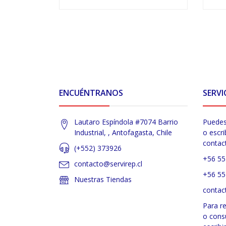
VER OPCIONES
ENCUÉNTRANOS
SERVI
Lautaro Espíndola #7074 Barrio
Puedes
Industrial, , Antofagasta, Chile
o escri
contac
(+552) 373926
+56 55
contacto@servirep.cl
+56 55
Nuestras Tiendas
contac
Para r
o cons