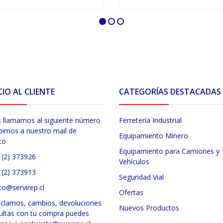
VER OPCIONES
VER OPCIONES
CIO AL CLIENTE
CATEGORÍAS DESTACADAS
 llamarnos al siguiente número
Ferretería Industrial
birnos a nuestro mail de
Equipamiento Minero
to
Equipamiento para Camiones y
 (2) 373926
Vehículos
 (2) 373913
Seguridad Vial
to@servirep.cl
Ofertas
eclamos, cambios, devoluciones
Nuevos Productos
ultas con tu compra puedes