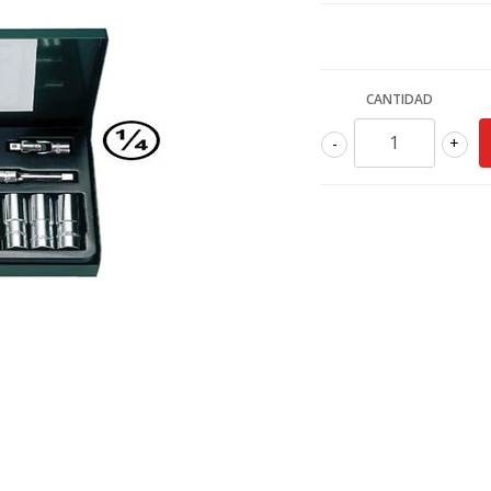
CANTIDAD
-
+