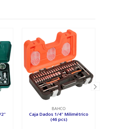
BAHCO
/2"
Caja Dados 1/4" Milimétrico
Caja D
(46 pcs)