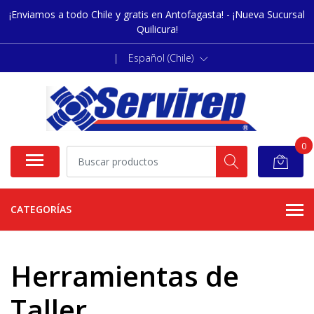
¡Enviamos a todo Chile y gratis en Antofagasta! - ¡Nueva Sucursal
Quilicura!
|
Español (Chile)
0
CATEGORÍAS
Herramientas de
Taller