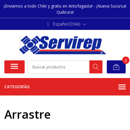
¡Enviamos a todo Chile y gratis en Antofagasta! - ¡Nueva Sucursal
Quilicura!
|
Español (Chile)
0
CATEGORÍAS
Arrastre