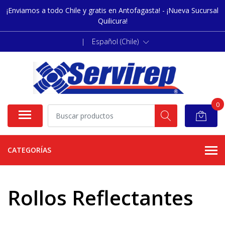
¡Enviamos a todo Chile y gratis en Antofagasta! - ¡Nueva Sucursal
Quilicura!
|
Español (Chile)
0
CATEGORÍAS
Rollos Reflectantes