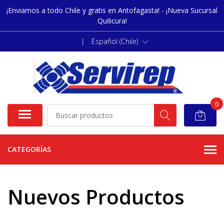
¡Enviamos a todo Chile y gratis en Antofagasta! - ¡Nueva Sucursal
Quilicura!
|
Español (Chile)
0
CATEGORÍAS
Nuevos Productos