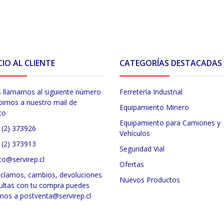
CIO AL CLIENTE
CATEGORÍAS DESTACADAS
 llamarnos al siguiente número
Ferretería Industrial
birnos a nuestro mail de
Equipamiento Minero
to
Equipamiento para Camiones y
 (2) 373926
Vehículos
 (2) 373913
Seguridad Vial
to@servirep.cl
Ofertas
eclamos, cambios, devoluciones
Nuevos Productos
ultas con tu compra puedes
rnos a postventa@servirep.cl