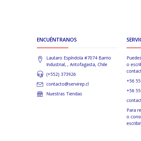
ENCUÉNTRANOS
SERVI
Lautaro Espíndola #7074 Barrio
Puedes
Industrial, , Antofagasta, Chile
o escri
contac
(+552) 373926
+56 55
contacto@servirep.cl
+56 55
Nuestras Tiendas
contac
Para r
o cons
escribi