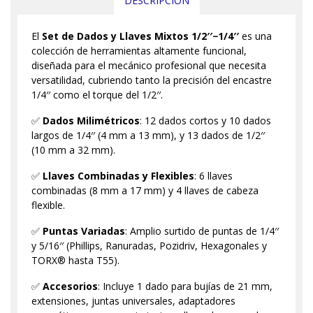
DESCRIPCIÓN
El
Set de Dados y Llaves Mixtos 1/2′′−1/4′′
es una
colección de herramientas altamente funcional,
diseñada para el mecánico profesional que necesita
versatilidad, cubriendo tanto la precisión del encastre
1/4′′ como el torque del 1/2′′.
✅
Dados Milimétricos
: 12 dados cortos y 10 dados
largos de 1/4′′ (4 mm a 13 mm), y 13 dados de 1/2′′
(10 mm a 32 mm).
✅
Llaves Combinadas y Flexibles
: 6 llaves
combinadas (8 mm a 17 mm) y 4 llaves de cabeza
flexible.
✅
Puntas Variadas
: Amplio surtido de puntas de 1/4′′
y 5/16′′ (Phillips, Ranuradas, Pozidriv, Hexagonales y
TORX® hasta T55).
✅
Accesorios
: Incluye 1 dado para bujías de 21 mm,
extensiones, juntas universales, adaptadores