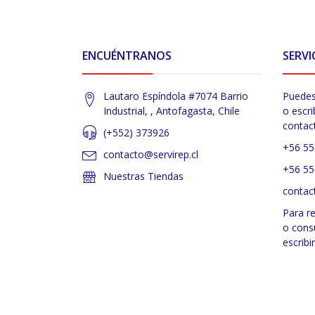
ENCUÉNTRANOS
SERVI
Lautaro Espíndola #7074 Barrio
Puedes
Industrial, , Antofagasta, Chile
o escri
contac
(+552) 373926
+56 55
contacto@servirep.cl
+56 55
Nuestras Tiendas
contac
Para r
o cons
escribi