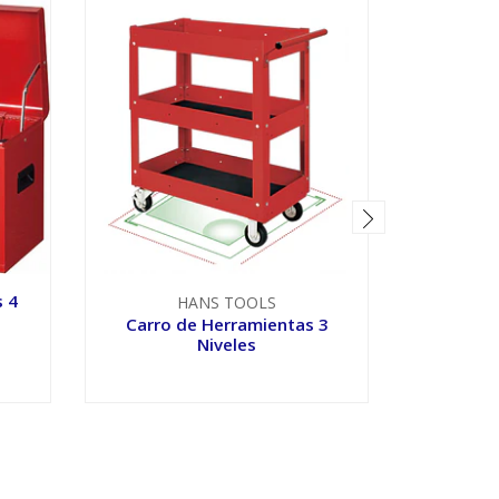
s 4
Caja Po
HANS TOOLS
Carro de Herramientas 3
Niveles
VER OPCIONES
V