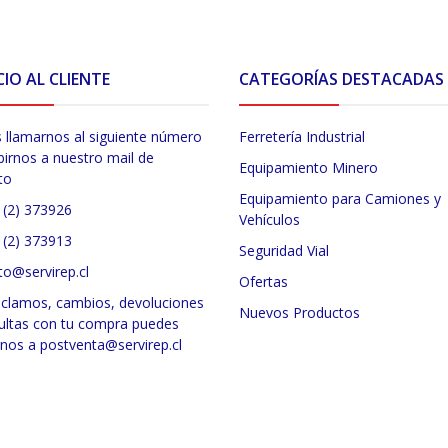
CIO AL CLIENTE
CATEGORÍAS DESTACADAS
 llamarnos al siguiente número
Ferretería Industrial
birnos a nuestro mail de
Equipamiento Minero
to
Equipamiento para Camiones y
 (2) 373926
Vehículos
 (2) 373913
Seguridad Vial
to@servirep.cl
Ofertas
eclamos, cambios, devoluciones
Nuevos Productos
ultas con tu compra puedes
rnos a postventa@servirep.cl