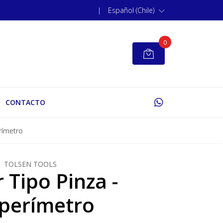
|
Español (Chile)
0
CONTACTO
rímetro
TOLSEN TOOLS
 Tipo Pinza -
perímetro