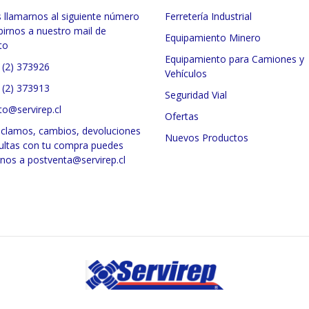
 llamarnos al siguiente número
Ferretería Industrial
birnos a nuestro mail de
Equipamiento Minero
to
Equipamiento para Camiones y
 (2) 373926
Vehículos
 (2) 373913
Seguridad Vial
to@servirep.cl
Ofertas
eclamos, cambios, devoluciones
Nuevos Productos
ultas con tu compra puedes
rnos a postventa@servirep.cl