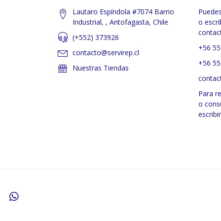
Lautaro Espíndola #7074 Barrio
Puedes
Industrial, , Antofagasta, Chile
o escri
contac
(+552) 373926
+56 55
contacto@servirep.cl
+56 55
Nuestras Tiendas
contac
Para r
o cons
escribi