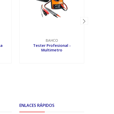
BAHCO
za
Tester Profesional -
T
Multimetro
VER OPCIONES
V
ENLACES RÁPIDOS