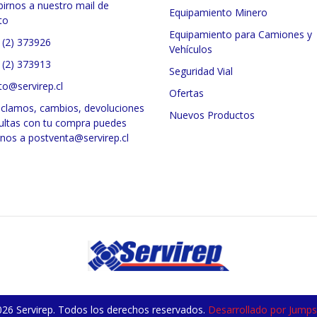
birnos a nuestro mail de
Equipamiento Minero
to
Equipamiento para Camiones y
 (2) 373926
Vehículos
 (2) 373913
Seguridad Vial
to@servirep.cl
Ofertas
eclamos, cambios, devoluciones
Nuevos Productos
ultas con tu compra puedes
rnos a postventa@servirep.cl
26 Servirep. Todos los derechos reservados.
Desarrollado por Jumpse