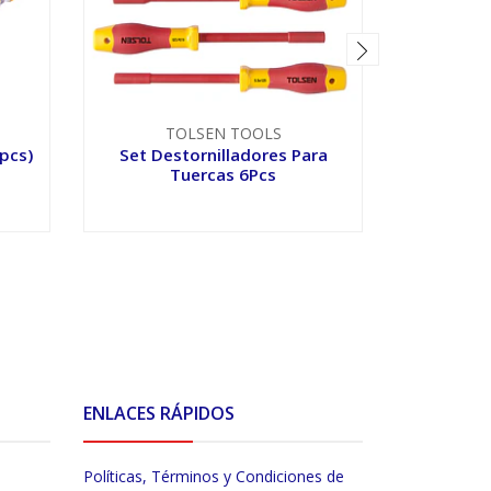
TOLSEN TOOLS
T
 pcs)
Set Destornilladores Para
Juego
Tuercas 6Pcs
Per
VER OPCIONES
V
ENLACES RÁPIDOS
Políticas, Términos y Condiciones de