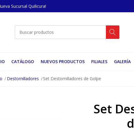
Nueva Sucursal Quilicura!
CIO
CATÁLOGO
NUEVOS PRODUCTOS
FILIALES
GALERÍA
no
Destornilladores
Set Destornilladores de Golpe
Set De
d