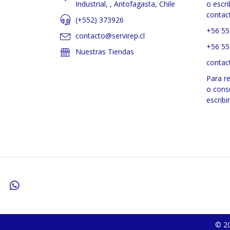
Industrial, , Antofagasta, Chile
o escri
contac
(+552) 373926
+56 55
contacto@servirep.cl
+56 55
Nuestras Tiendas
contac
Para r
o cons
escribi
© 20