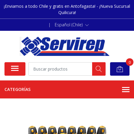
¡Enviamos a todo Chile y gratis en Antofagasta! - ¡Nueva Sucursal
Quilicura!
|
Español (Chile)
0
CATEGORÍAS