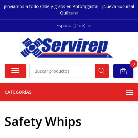
¡Enviamos a todo Chile y gratis en Antofagasta! - ¡Nueva Sucursal
Quilicura!
|
Español (Chile)
0
CATEGORÍAS
Safety Whips