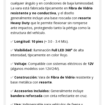
cualquier ángulo y en condiciones de baja luminosidad.
La vara está fabricada típicamente en
Fibra de Vidrio
resistente y no conductiva
, y el diseño
generalmente incluye una base roscada con
resorte
Heavy Duty
que le permite flexionar sin romperse
ante impactos, protegiendo tanto la pértiga como la
estructura del vehículo.
✅
Longitud:
10 pies
(≈ 3.0 - 3.4 Mts).
✅
Visibilidad:
Iluminación
Full LED 360°
de alta
intensidad, típicamente en color Rojo.
✅
Voltaje:
Compatible con sistemas eléctricos de
12V
(algunos modelos son 12V/24V).
✅
Construcción:
Vara de
Fibra de Vidrio
resistente y
base metálica con
resorte
.
✅
Accesorios Incluidos:
Generalmente incluye
bandera reforzada
con cinta reflectante en cruz.
✅
Uso:
Indispensable para vehículos de faena y