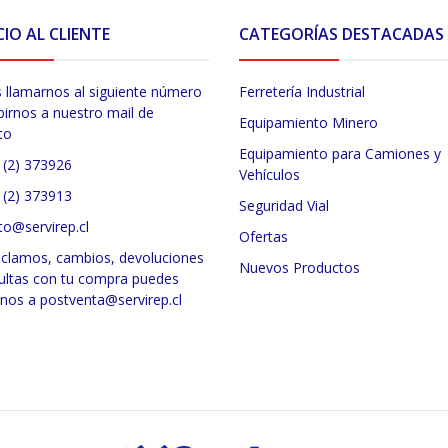
CIO AL CLIENTE
CATEGORÍAS DESTACADAS
 llamarnos al siguiente número
Ferretería Industrial
birnos a nuestro mail de
Equipamiento Minero
to
Equipamiento para Camiones y
 (2) 373926
Vehículos
 (2) 373913
Seguridad Vial
to@servirep.cl
Ofertas
eclamos, cambios, devoluciones
Nuevos Productos
ultas con tu compra puedes
rnos a postventa@servirep.cl