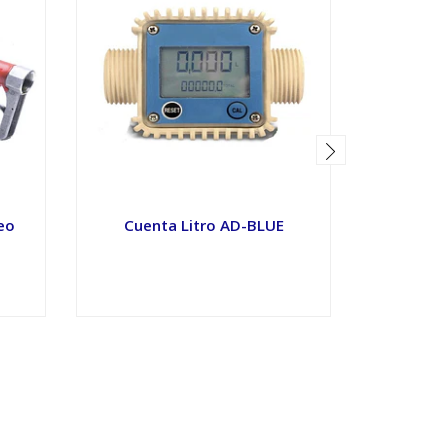
leo
Cuenta Litro AD-BLUE
Pistola
VER OPCIONES
V