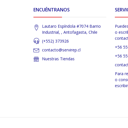
ENCUÉNTRANOS
SERVI
Lautaro Espíndola #7074 Barrio
Puedes
Industrial, , Antofagasta, Chile
o escri
contac
(+552) 373926
+56 55
contacto@servirep.cl
+56 55
Nuestras Tiendas
contac
Para r
o cons
escribi