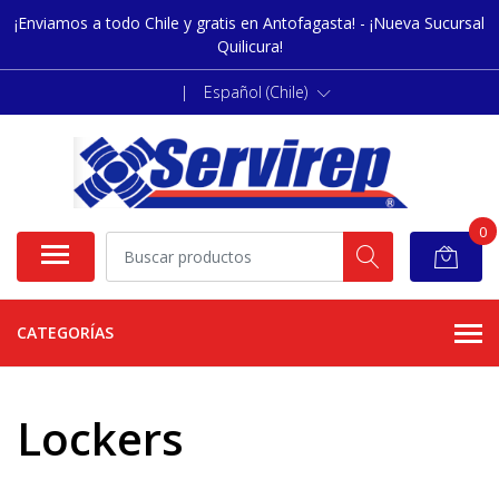
¡Enviamos a todo Chile y gratis en Antofagasta! - ¡Nueva Sucursal
Quilicura!
|
Español (Chile)
0
CATEGORÍAS
Lockers