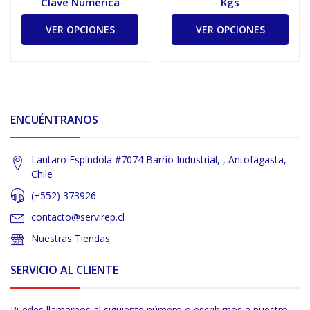
Clave Numérica
Kgs
VER OPCIONES
VER OPCIONES
ENCUÉNTRANOS
Lautaro Espíndola #7074 Barrio Industrial, , Antofagasta,
Chile
(+552) 373926
contacto@servirep.cl
Nuestras Tiendas
SERVICIO AL CLIENTE
Puedes llamarnos al siguiente número o escribirnos a nuestro