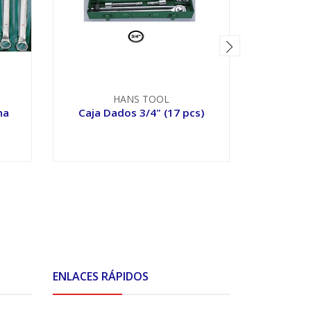
HANS TOOL
na
Caja Dados 3/4" (17 pcs)
Caja D
VER OPCIONES
V
ENLACES RÁPIDOS