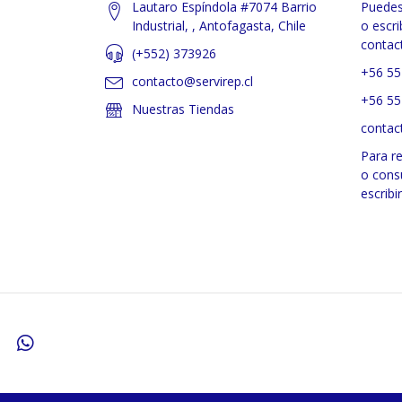
Lautaro Espíndola #7074 Barrio
Puedes
Industrial, , Antofagasta, Chile
o escri
contac
(+552) 373926
+56 55
contacto@servirep.cl
+56 55
Nuestras Tiendas
contac
Para r
o cons
escribi