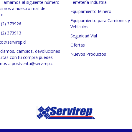
 llamarnos al siguiente número
Ferretería Industrial
birnos a nuestro mail de
Equipamiento Minero
to
Equipamiento para Camiones y
 (2) 373926
Vehículos
 (2) 373913
Seguridad Vial
to@servirep.cl
Ofertas
eclamos, cambios, devoluciones
Nuevos Productos
ultas con tu compra puedes
rnos a postventa@servirep.cl