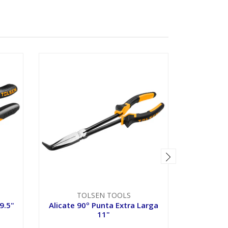
TOLSEN TOOLS
T
9.5"
Alicate 90º Punta Extra Larga
Ali
11"
Automá