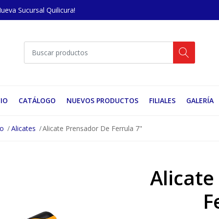
Nueva Sucursal Quilicura!
CIO
CATÁLOGO
NUEVOS PRODUCTOS
FILIALES
GALERÍA
no
Alicates
Alicate Prensador De Ferrula 7"
Alicat
F