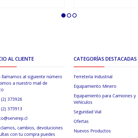
VER OPCIONES
VER OPCIONES
CIO AL CLIENTE
CATEGORÍAS DESTACADAS
 llamarnos al siguiente número
Ferretería Industrial
birnos a nuestro mail de
Equipamiento Minero
to
Equipamiento para Camiones y
 (2) 373926
Vehículos
 (2) 373913
Seguridad Vial
to@servirep.cl
Ofertas
eclamos, cambios, devoluciones
Nuevos Productos
ultas con tu compra puedes