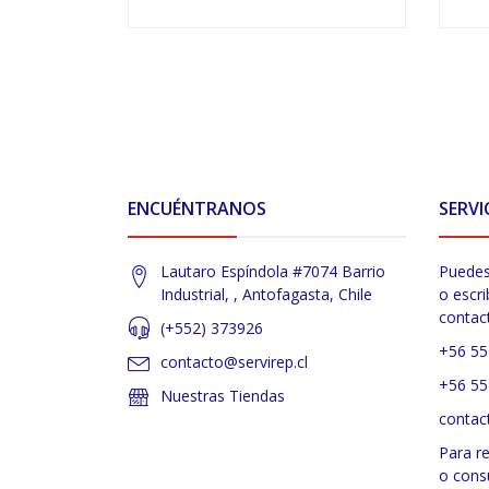
VER OPCIONES
ENCUÉNTRANOS
SERVI
Lautaro Espíndola #7074 Barrio
Puedes
Industrial, , Antofagasta, Chile
o escri
contac
(+552) 373926
+56 55
contacto@servirep.cl
+56 55
Nuestras Tiendas
contac
Para r
o cons