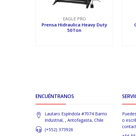
EAGLE PRO
Prensa Hidraulica Heavy Duty
50Ton
VER OPCIONES
ENCUÉNTRANOS
SERVI
Lautaro Espíndola #7074 Barrio
Puedes
Industrial, , Antofagasta, Chile
o escri
contac
(+552) 373926
+56 55