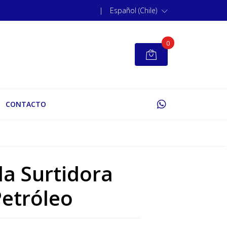
|
Español (Chile)
0
CONTACTO
la Surtidora
etróleo