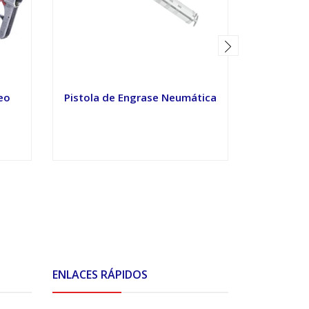
leo
Pistola de Engrase Neumática
Pist
VER OPCIONES
V
ENLACES RÁPIDOS