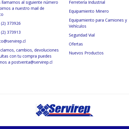
 llamarnos al siguiente número
Ferretería Industrial
birnos a nuestro mail de
Equipamiento Minero
to
Equipamiento para Camiones y
 (2) 373926
Vehículos
 (2) 373913
Seguridad Vial
to@servirep.cl
Ofertas
eclamos, cambios, devoluciones
Nuevos Productos
ultas con tu compra puedes
rnos a postventa@servirep.cl