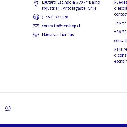
Lautaro Espíndola #7074 Barrio
Puedes
Industrial, , Antofagasta, Chile
o escri
contac
(+552) 373926
+56 55
contacto@servirep.cl
+56 55
Nuestras Tiendas
contac
Para r
o cons
escribi