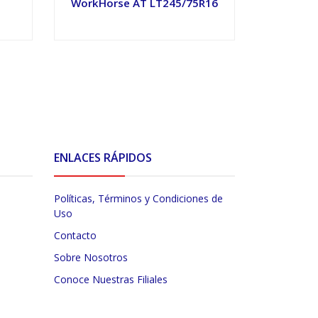
WorkHorse AT LT245/75R16
VER OPCIONES
V
ENLACES RÁPIDOS
Políticas, Términos y Condiciones de
Uso
Contacto
Sobre Nosotros
Conoce Nuestras Filiales