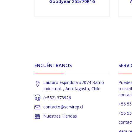
Goodyear 255/70R16
VER OPCIONES
ENCUÉNTRANOS
SERVI
Lautaro Espíndola #7074 Barrio
Puedes
Industrial, , Antofagasta, Chile
o escri
contac
(+552) 373926
+56 55
contacto@servirep.cl
+56 55
Nuestras Tiendas
contac
Para r