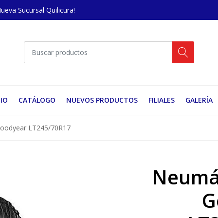
Nueva Sucursal Quilicura!
CIO
CATÁLOGO
NUEVOS PRODUCTOS
FILIALES
GALERÍA
Goodyear LT245/70R17
Neumát
G