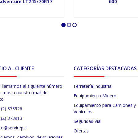
Adventure LT245/70R17
600
VER OPCIONES
VER OPCIONES
CIO AL CLIENTE
CATEGORÍAS DESTACADAS
 llamarnos al siguiente número
Ferretería Industrial
birnos a nuestro mail de
Equipamiento Minero
to
Equipamiento para Camiones y
 (2) 373926
Vehículos
 (2) 373913
Seguridad Vial
to@servirep.cl
Ofertas
eclamos, cambios, devoluciones