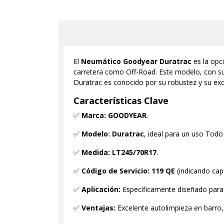
El
Neumático Goodyear Duratrac
es la opc
carretera como Off-Road. Este modelo, con su 
Duratrac es conocido por su robustez y su exce
Características Clave
✅
Marca:
GOODYEAR
.
✅
Modelo:
Duratrac
, ideal para un uso Todo 
✅
Medida:
LT245/70R17
.
✅
Código de Servicio:
119 QE
(indicando cap
✅
Aplicación:
Específicamente diseñado par
✅
Ventajas:
Excelente autolimpieza en barro, 