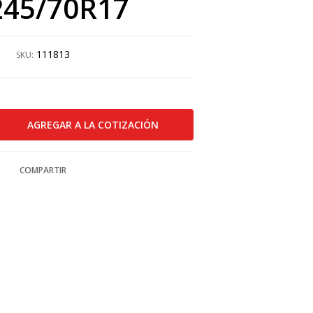
245/70R17
111813
SKU:
COMPARTIR