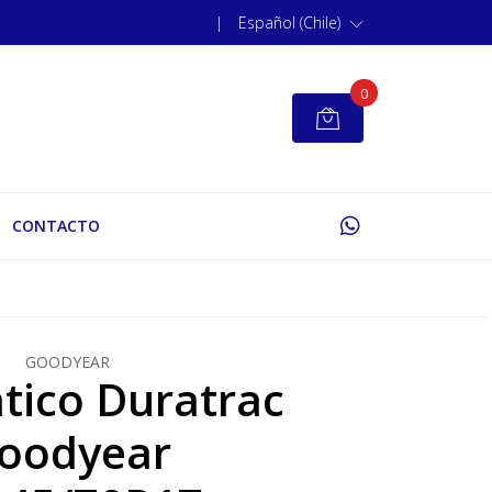
|
Español (Chile)
0
CONTACTO
GOODYEAR
ico Duratrac
oodyear