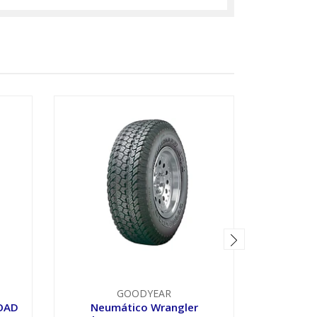
AGOTADO
GOODYEAR
OAD
Neumático Wrangler
Neumá