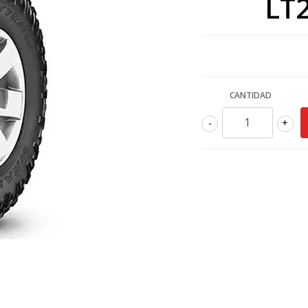
LT
CANTIDAD
-
+