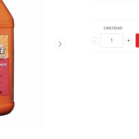
CANTIDAD
-
+