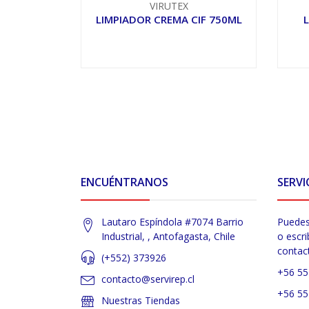
VIRUTEX
LIMPIADOR CREMA CIF 750ML
L
VER OPCIONES
ENCUÉNTRANOS
SERVI
Lautaro Espíndola #7074 Barrio
Puedes
Industrial, , Antofagasta, Chile
o escri
contac
(+552) 373926
+56 55
contacto@servirep.cl
+56 55
Nuestras Tiendas