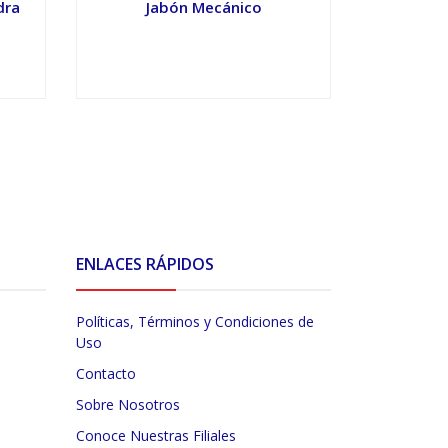
dra
Jabón Mecánico
Limp
VER OPCIONES
V
ENLACES RÁPIDOS
Políticas, Términos y Condiciones de
Uso
Contacto
Sobre Nosotros
Conoce Nuestras Filiales