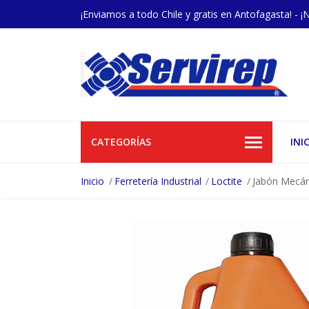
¡Enviamos a todo Chile y gratis en Antofagasta! - ¡
CATEGORÍAS
INI
Inicio
Ferretería Industrial
Loctite
Jabón Mecán