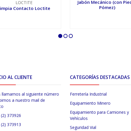
Jabón Mecánico (con Pie
LOCTITE
Pómez)
impia Contacto Loctite
VER OPCIONES
VER OPCIONES
CIO AL CLIENTE
CATEGORÍAS DESTACADAS
 llamarnos al siguiente número
Ferretería Industrial
birnos a nuestro mail de
Equipamiento Minero
to
Equipamiento para Camiones y
 (2) 373926
Vehículos
 (2) 373913
Seguridad Vial