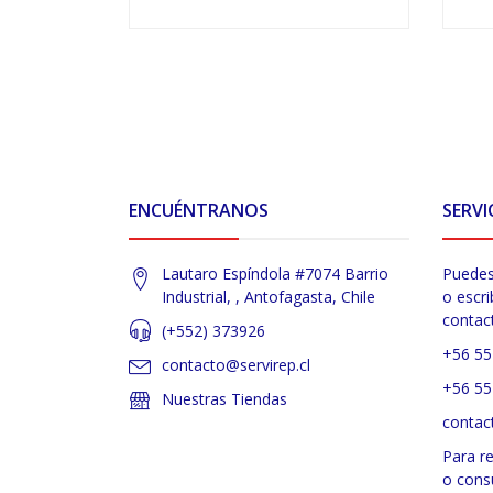
VER OPCIONES
ENCUÉNTRANOS
SERVI
Lautaro Espíndola #7074 Barrio
Puedes
Industrial, , Antofagasta, Chile
o escri
contac
(+552) 373926
+56 55
contacto@servirep.cl
+56 55
Nuestras Tiendas
contac
Para r
o cons