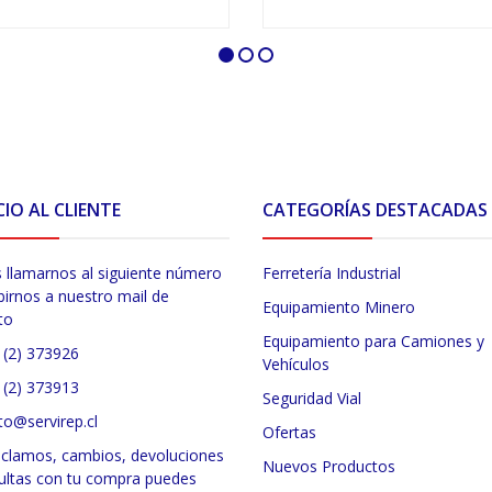
VER OPCIONES
VER OPCIONES
CIO AL CLIENTE
CATEGORÍAS DESTACADAS
 llamarnos al siguiente número
Ferretería Industrial
birnos a nuestro mail de
Equipamiento Minero
to
Equipamiento para Camiones y
 (2) 373926
Vehículos
 (2) 373913
Seguridad Vial
to@servirep.cl
Ofertas
eclamos, cambios, devoluciones
Nuevos Productos
ultas con tu compra puedes