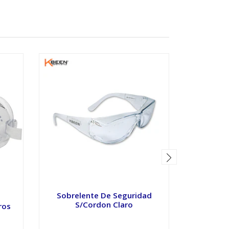
Sobrelente De Seguridad
Lente De
S/Cordon Claro
ros