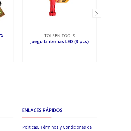
75
Interru
TOLSEN TOOLS
Juego Linternas LED (3 pcs)
VER OPCIONES
V
ENLACES RÁPIDOS
Políticas, Términos y Condiciones de