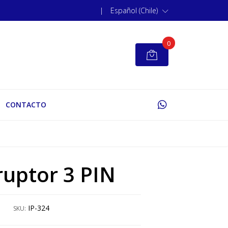
|
Español (Chile)
0
CONTACTO
ruptor 3 PIN
IP-324
SKU: