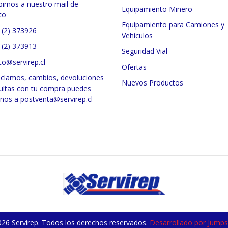
birnos a nuestro mail de
Equipamiento Minero
to
Equipamiento para Camiones y
 (2) 373926
Vehículos
 (2) 373913
Seguridad Vial
to@servirep.cl
Ofertas
eclamos, cambios, devoluciones
Nuevos Productos
ultas con tu compra puedes
rnos a postventa@servirep.cl
26 Servirep. Todos los derechos reservados.
Desarrollado por Jumpse