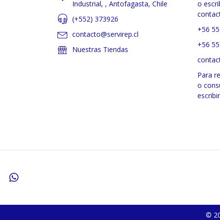
Industrial, , Antofagasta, Chile
o escri
contac
(+552) 373926
+56 55
contacto@servirep.cl
+56 55
Nuestras Tiendas
contac
Para r
o cons
escribi
© 20