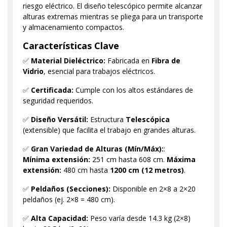
riesgo eléctrico. El diseño telescópico permite alcanzar
alturas extremas mientras se pliega para un transporte
y almacenamiento compactos.
Características Clave
✅
Material Dieléctrico:
Fabricada en
Fibra de
Vidrio
, esencial para trabajos eléctricos.
✅
Certificada:
Cumple con los altos estándares de
seguridad requeridos.
✅
Diseño Versátil:
Estructura
Telescópica
(extensible) que facilita el trabajo en grandes alturas.
✅
Gran Variedad de Alturas (Mín/Máx):
:
Mínima extensión:
251 cm hasta 608 cm.
Máxima
extensión:
480 cm hasta
1200 cm (12 metros)
.
✅
Peldaños (Secciones):
Disponible en 2×8 a 2×20
peldaños (ej. 2×8 = 480 cm).
✅
Alta Capacidad:
Peso varía desde 14.3 kg (2×8)