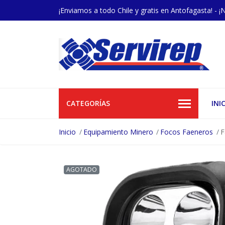
¡Enviamos a todo Chile y gratis en Antofagasta! - ¡
CATEGORÍAS
INI
Inicio
Equipamiento Minero
Focos Faeneros
F
AGOTADO