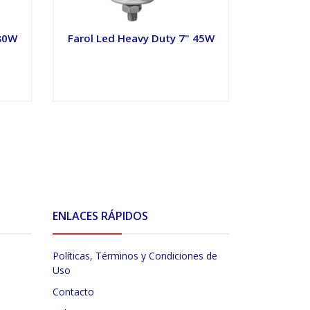
 80W
Farol Led Heavy Duty 7" 45W
Farol Le
VER OPCIONES
V
ENLACES RÁPIDOS
Políticas, Términos y Condiciones de
Uso
Contacto