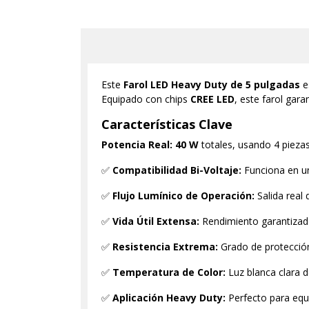
Este
Farol LED Heavy Duty de 5 pulgadas
es
Equipado con chips
CREE LED
, este farol gar
Características Clave
Potencia Real:
40 W
totales, usando 4 pieza
✅
Compatibilidad Bi-Voltaje:
Funciona en u
✅
Flujo Lumínico de Operación:
Salida real
✅
Vida Útil Extensa:
Rendimiento garantiza
✅
Resistencia Extrema:
Grado de protecci
✅
Temperatura de Color:
Luz blanca clara 
✅
Aplicación Heavy Duty:
Perfecto para eq