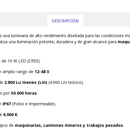
DESCRIPCIÓN
 una luminaria de alto rendimiento diseñada para las condiciones más 
antiza una iluminación potente, duradera y de gran alcance para
maqui
s de 10 W LED (CREE).
n amplio rango de
12-48 V
.
 de
2.800 Luˊmenes (Lm)
(4.000 Lm teórico).
do por
50.000 horas
.
ón
IP67
(Polvo e Impermeable).
de
6.000 K
.
uipos de
maquinarias, camiones mineros y trabajos pesados
.