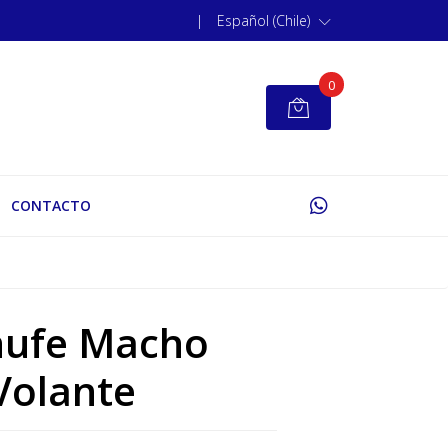
|
Español (Chile)
0
CONTACTO
hufe Macho
Volante