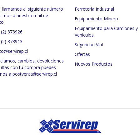
 llamarnos al siguiente número
Ferretería Industrial
birnos a nuestro mail de
Equipamiento Minero
to
Equipamiento para Camiones y
 (2) 373926
Vehículos
 (2) 373913
Seguridad Vial
to@servirep.cl
Ofertas
eclamos, cambios, devoluciones
Nuevos Productos
ultas con tu compra puedes
rnos a postventa@servirep.cl