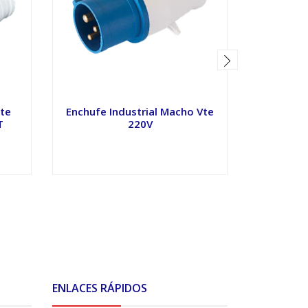
nte
Enchufe Industrial Macho Vte
Enchufe
T
220V
Vte
VER OPCIONES
V
ENLACES RÁPIDOS