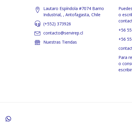
Lautaro Espíndola #7074 Barrio
Puedes
Industrial, , Antofagasta, Chile
o escri
contac
(+552) 373926
+56 55
contacto@servirep.cl
+56 55
Nuestras Tiendas
contac
Para r
o cons
escribi