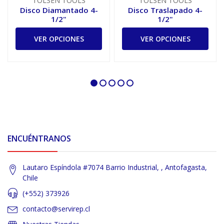
TOLSEN TOOLS
TOLSEN TOOLS
Disco Diamantado 4-
Disco Traslapado 4-
1/2"
1/2"
VER OPCIONES
VER OPCIONES
ENCUÉNTRANOS
Lautaro Espíndola #7074 Barrio Industrial, , Antofagasta,
Chile
(+552) 373926
contacto@servirep.cl