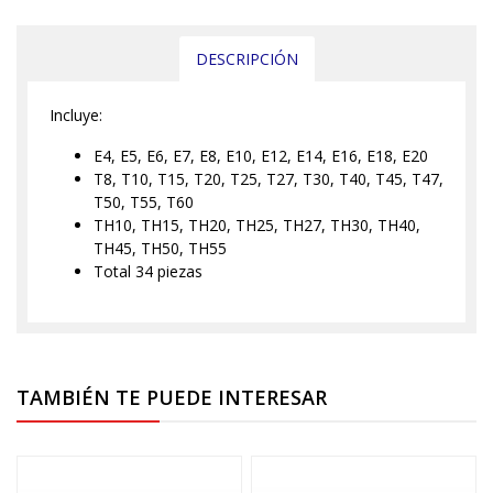
DESCRIPCIÓN
Incluye:
E4, E5, E6, E7, E8, E10, E12, E14, E16, E18, E20
T8, T10, T15, T20, T25, T27, T30, T40, T45, T47,
T50, T55, T60
TH10, TH15, TH20, TH25, TH27, TH30, TH40,
TH45, TH50, TH55
Total 34 piezas
TAMBIÉN TE PUEDE INTERESAR