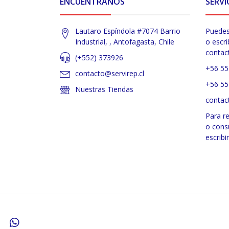
ENCUÉNTRANOS
SERVI
Lautaro Espíndola #7074 Barrio
Puedes
Industrial, , Antofagasta, Chile
o escri
contac
(+552) 373926
+56 55
contacto@servirep.cl
+56 55
Nuestras Tiendas
contac
Para r
o cons
escribi