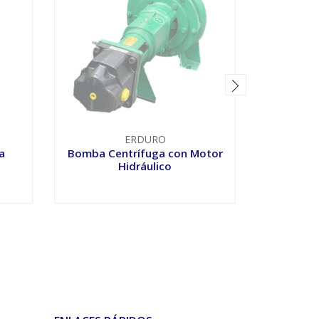
Bomba 
ERDURO
(
a
Bomba Centrífuga con Motor
Hidráulico
VER OPCIONES
V