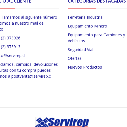
CIO AL CLIENTE
CATEGORÍAS DESTACADAS
 llamarnos al siguiente número
Ferretería Industrial
birnos a nuestro mail de
Equipamiento Minero
to
Equipamiento para Camiones y
 (2) 373926
Vehículos
 (2) 373913
Seguridad Vial
to@servirep.cl
Ofertas
eclamos, cambios, devoluciones
Nuevos Productos
ultas con tu compra puedes
rnos a postventa@servirep.cl