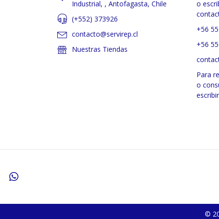
Industrial, , Antofagasta, Chile
o escri
contac
(+552) 373926
+56 55
contacto@servirep.cl
+56 55
Nuestras Tiendas
contac
Para r
o cons
escribi
© 20