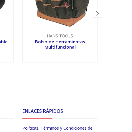
HANS TOOLS
able
Bolso de Herramientas
Bolso
Multifuncional
M
VER OPCIONES
V
ENLACES RÁPIDOS
Políticas, Términos y Condiciones de