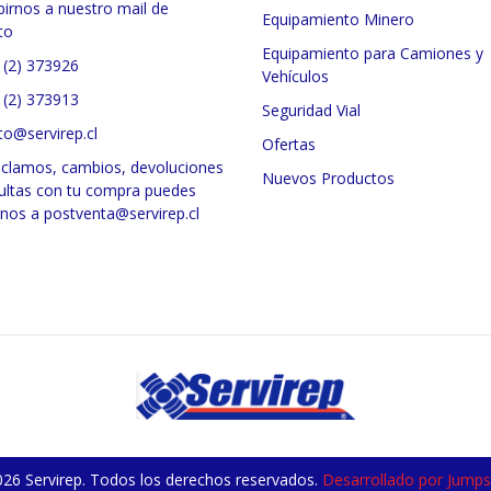
birnos a nuestro mail de
Equipamiento Minero
to
Equipamiento para Camiones y
 (2) 373926
Vehículos
 (2) 373913
Seguridad Vial
to@servirep.cl
Ofertas
eclamos, cambios, devoluciones
Nuevos Productos
ultas con tu compra puedes
rnos a postventa@servirep.cl
26 Servirep. Todos los derechos reservados.
Desarrollado por Jumpse