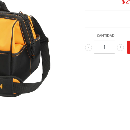
$2
CANTIDAD
-
+