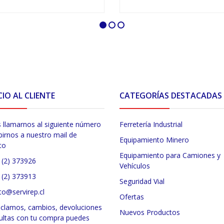
VER OPCIONES
VER OPCIONES
CIO AL CLIENTE
CATEGORÍAS DESTACADAS
 llamarnos al siguiente número
Ferretería Industrial
birnos a nuestro mail de
Equipamiento Minero
to
Equipamiento para Camiones y
 (2) 373926
Vehículos
 (2) 373913
Seguridad Vial
to@servirep.cl
Ofertas
eclamos, cambios, devoluciones
Nuevos Productos
ultas con tu compra puedes