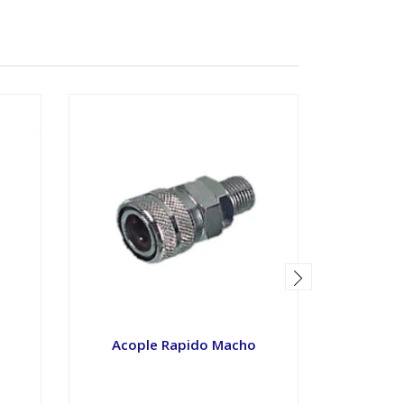
Acople Rapido Macho
Acopl