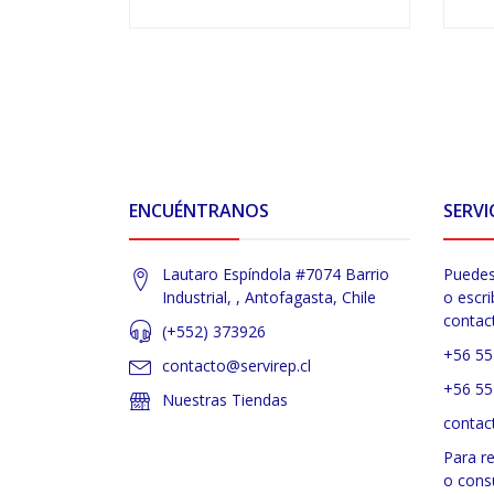
VER OPCIONES
ENCUÉNTRANOS
SERVI
Lautaro Espíndola #7074 Barrio
Puedes
Industrial, , Antofagasta, Chile
o escri
contac
(+552) 373926
+56 55
contacto@servirep.cl
+56 55
Nuestras Tiendas
contac
Para r
o cons